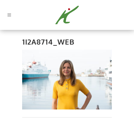
1I2A8714_WEB