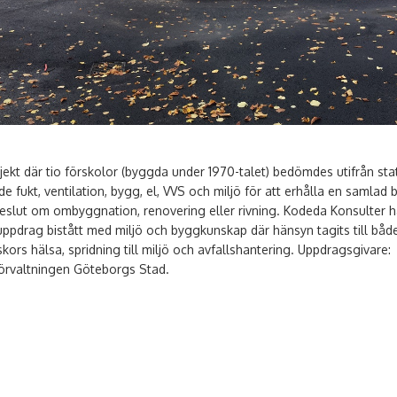
ojekt där tio förskolor (byggda under 1970-talet) bedömdes utifrån sta
e fukt, ventilation, bygg, el, VVS och miljö för att erhålla en samlad b
beslut om ombyggnation, renovering eller rivning. Kodeda Konsulter ha
uppdrag bistått med miljö och byggkunskap där hänsyn tagits till båd
kors hälsa, spridning till miljö och avfallshantering. Uppdragsgivare:
örvaltningen Göteborgs Stad.