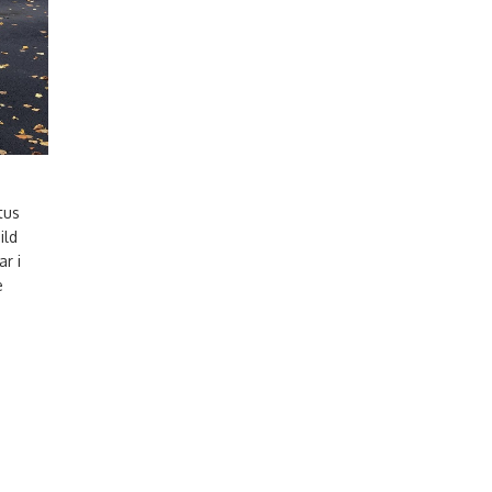
tus
ild
r i
e