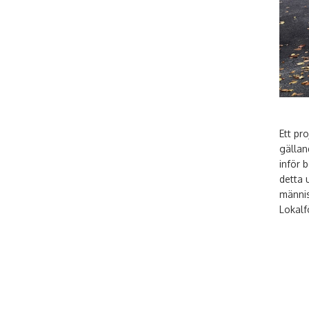
Ett pr
gälland
inför 
detta 
männis
Lokalf