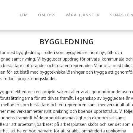
HEM
OM OSS
VÅRA TJÄNSTER
SENASTE 
BYGGLEDNING
etar med byggledning i rollen som byggledare inom ny-, till- och
nad samt rivning. Vi byggleder uppdrag för privata, kommunala och
a beställare i utförande- och totalentreprenader. Vi är ofta med tidigt 
ten för att bistå med byggtekniska lösningar och trygga att genomfö
s redan i projekteringsskedet.
ggprojektledare i ert projekt säkerställer vi att genomförandefasen
förutsättningarna för att drivas framåt. I egenskap av byggledare är v
 mellan er som beställare och entreprenören samt medverkar till att
oner med verksamheter runt omkring och boende upprätthålls. Vi följe
tionens framdrift både produktionsmässigt och ekonomiskt samt
llerar att arbetsmiljöarbetet på arbetsplatsen sköts och ser det som 
larhet att ha en hög närvaro för att snabbt omhänderta uppkomna