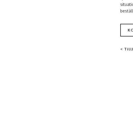
situat
bestäl
K
< Till