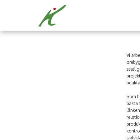
Vi arb
ombygg
statlig
projek
beakta
Som by
bästa 
länken
relati
produk
kontro
självk