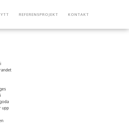
NYTT
REFERENSPROJEKT
KONTAKT
i
randet
 ges
i
 goda
r upp
en