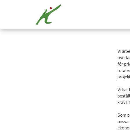
Vi arb
överlä
för pr
totale
projek
Vi har
bestäl
krävs f
Som pr
ansvar
ekonom