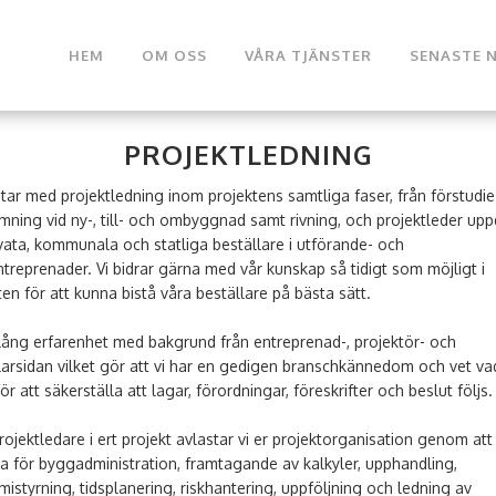
HEM
OM OSS
VÅRA TJÄNSTER
SENASTE 
PROJEKTLEDNING
etar med projektledning inom projektens samtliga faser, från förstudie t
mning vid ny-, till- och ombyggnad samt rivning, och projektleder up
ivata, kommunala och statliga beställare i utförande- och
ntreprenader. Vi bidrar gärna med vår kunskap så tidigt som möjligt i
ten för att kunna bistå våra beställare på bästa sätt.
 lång erfarenhet med bakgrund från entreprenad-, projektör- och
larsidan vilket gör att vi har en gedigen branschkännedom och vet v
ör att säkerställa att lagar, förordningar, föreskrifter och beslut följs.
ojektledare i ert projekt avlastar vi er projektorganisation genom att
a för byggadministration, framtagande av kalkyler, upphandling,
istyrning, tidsplanering, riskhantering, uppföljning och ledning av