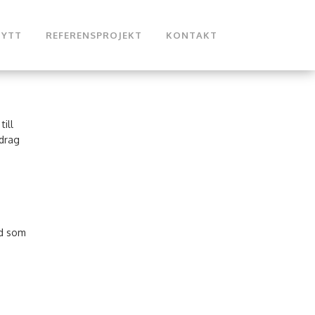
NYTT
REFERENSPROJEKT
KONTAKT
ill
pdrag
ad som