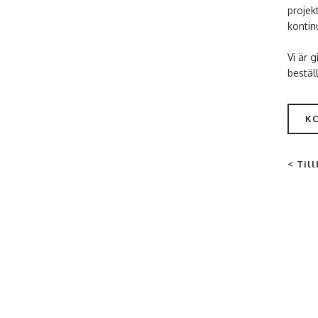
projek
kontinu
Vi är 
bestäl
K
< Till